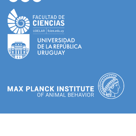
Hornero 2024 – Todos los derechos reservados
Fotografias Adrian Grilli & Ilustraciones Alena Lemazina y Miriam